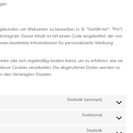
gen.
ebunden, um Webseiten zu bewerben (z. B. "Gefällt mir", "Pin")
Instagram. Dieser Inhalt ist mit einem Code eingebettet, der von
önnen bestimmte Informationen für personalisierte Werbung
erke (die sich regelmäßig ändern kann), um zu erfahren, wie sie
e dieser Cookies verarbeiten. Die abgerufenen Daten werden so
 in den Vereinigten Staaten
Statistik (anonym)
Consent
to
Funktional
service
Consent
elementor
to
Statistik