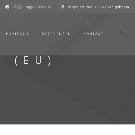
Pappelstr. 20a . 86343 Königsbrunn
info@hr-aggensteiner.de
PORTFOLIO
REFERENZEN
KONTAKT
E (EU)