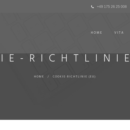
+49 175 26 25 008
HOME
VITA
IE-RICHTLINI
HOME
/
COOKIE-RICHTLINIE (EU)