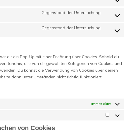
service
Consent
wordpress
to
Gegenstand der Untersuchung
service
Consent
woocommerc
to
Gegenstand der Untersuchung
service
Consent
complianz
to
service
sonstiges
ir dir ein Pop-Up mit einer Erklärung über Cookies. Sobald du
Einverständnis, alle von dir gewählten Kategorien von Cookies und
verwenden. Du kannst die Verwendung von Cookies über deinen
bsite dann unter Umständen nicht richtig funktioniert.
Immer aktiv
Marketing
öschen von Cookies