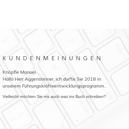
KUNDENMEINUNGEN
Knöpfle Manuel
Hubert Ralf Peters
Hallo Herr Aggensteiner, ich durfte Sie 2018 in
Sehr geehrter Herr Aggensteiner, seit Beginn von
unserem Führungskräfteentwicklungsprogramm...
HR-Aggensteiner hatten und...
Vielleicht möchten Sie mir auch was ins Buch schreiben?