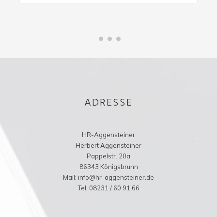
Post
Post wi
client-
based t
centric
READ
ADRESSE
HR-Aggensteiner
Herbert Aggensteiner
Pappelstr. 20a
86343 Königsbrunn
Mail: info@hr-aggensteiner.de
Tel. 08231 / 60 91 66