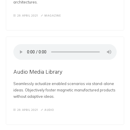
architectures.
29. APRIL 2021
MAGAZINE
Audio Media Library
Seamlessly actualize enabled scenarios via stand-alone
ideas. Objectively foster magnetic manufactured products
without adaptive ideas.
29. APRIL 2021
AUDIO