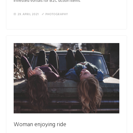
invested vortals for B2C action items.
29. APRIL 2021
PHOTOGRAPHY
Woman enjoying ride