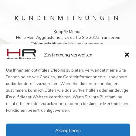
KUNDENMEINUNGEN
Hubert Ralf Peters
Knöpfle Manuel
Hallo Herr Aggensteiner, ich durfte Sie 2018 in unserem
Sehr geehrter Herr Aggensteiner, seit Beginn von HR-
Führungskräfteentwicklungsprogramm...
Aggensteiner hatten und...
Vielleicht möchten Sie mir auch was ins Buch schreiben?
Zustimmung verwalten
Um Ihnen ein optimales Erlebnis zu bieten, verwendet meine Site
Technologien wie Cookies, um Geräteinformationen zu speichern
und/oder darauf zuzugreifen. Wenn Sie diesen Technologien
zustimmen, kann ich Daten wie das Surfverhalten oder eindeutige
IDs auf dieser Website verarbeiten. Wenn Sie Ihre Zustimmung
nicht erteilen oder zurückziehen, können bestimmte Merkmale und
Funktionen beeinträchtigt werden.
Akzeptieren