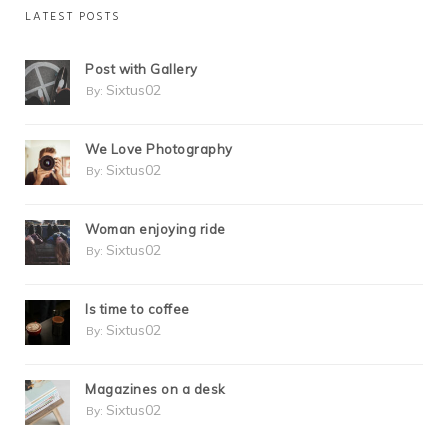
LATEST POSTS
Post with Gallery
Sixtus02
By:
We Love Photography
Sixtus02
By:
Woman enjoying ride
Sixtus02
By:
Is time to coffee
Sixtus02
By:
Magazines on a desk
Sixtus02
By: