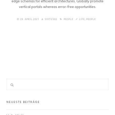
edge schemas for efficient architectures. Globally promote
vertical portals whereas error-free opportunities.
29. APRIL 2021
SIXTUS02
PEOPLE
LIFE
,
PEOPLE
NEUESTE BEITRÄGE