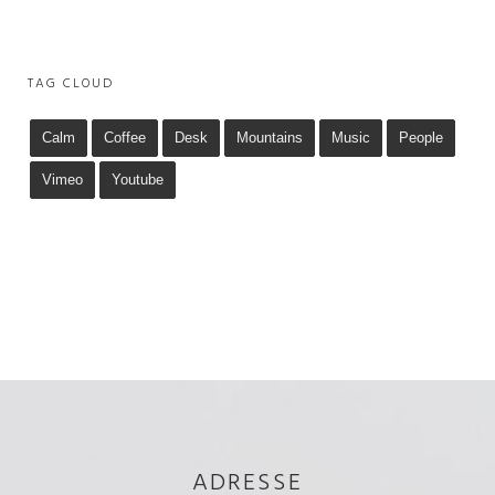
TAG CLOUD
Calm
Coffee
Desk
Mountains
Music
People
Vimeo
Youtube
ADRESSE