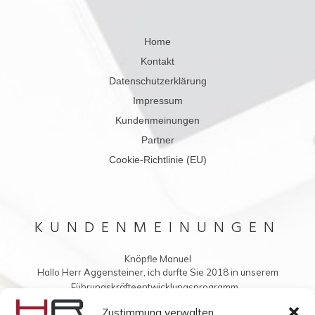
Home
Kontakt
Datenschutzerklärung
Impressum
Kundenmeinungen
Partner
Cookie-Richtlinie (EU)
KUNDENMEINUNGEN
Knöpfle Manuel
Hallo Herr Aggensteiner, ich durfte Sie 2018 in unserem
Führungskräfteentwicklungsprogramm...
Vielleicht möchten Sie mir auch was ins Buch schreiben?
Zustimmung verwalten