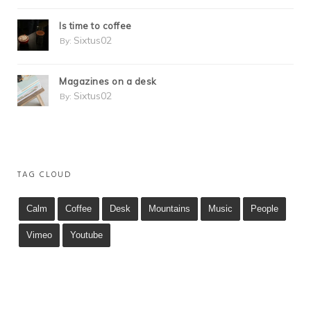
Is time to coffee
Sixtus02
By:
Magazines on a desk
Sixtus02
By:
TAG CLOUD
Calm
Coffee
Desk
Mountains
Music
People
Vimeo
Youtube